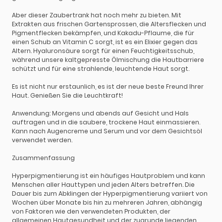
Aber dieser Zaubertrank hat noch mehr zu bieten. Mit
Extrakten aus frischen Gartensprossen, die Altersflecken und
Pigmentflecken bekämpfen, und Kakadu-Pflaume, die für
einen Schub an Vitamin C sorgt, ist es ein Elixier gegen das
Altern. Hyaluronsäure sorgt für einen Feuchtigkeitsschub,
während unsere kaltgepresste Ölmischung die Hautbarriere
schützt und für eine strahlende, leuchtende Haut sorgt.
Es ist nicht nur erstaunlich, es ist der neue beste Freund Ihrer
Haut. Genießen Sie die Leuchtkraft!
Anwendung: Morgens und abends auf Gesicht und Hals
auftragen und in die saubere, trockene Haut einmassieren.
Kann nach Augencreme und Serum und vor dem Gesichtsöl
verwendet werden.
Zusammenfassung
Hyperpigmentierung ist ein häufiges Hautproblem und kann
Menschen aller Hauttypen und jeden Alters betreffen. Die
Dauer bis zum Abklingen der Hyperpigmentierung variiert von
Wochen über Monate bis hin zu mehreren Jahren, abhängig
von Faktoren wie den verwendeten Produkten, der
allgemeinen Hautgesundheit und der zugrunde liegenden