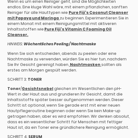
Wenn es um einen Reiniger geht, sind die Möglichkeiten
endlos. Eine kluge Wahl wäre, mit einem pflanzlichen, sanften
Reiniger für alle Hauttypen wie
Pure Fiji's Coconut Cleanser
mit Papaya und Moringa
zu beginnen. Experimentieren Sie in
einem Monat mit einem Reinigungsmittel mit aktiveren
Inhaltsstoffen wie
Pure Fiji's Vitamin C Foaming Oil
Cleanser.
HINWEIS:
Wöchentliches Peeling / Nachtmaske
Wenn Sie sich entscheiden, abends zu peelen oder eine
Nachtmaske zu verwenden, würden Sie es hier tun, nachdem
Sie Ihr Gesicht gereinigt haben.
Nachtmasken
sollten als
erstes am Morgen gespült werden.
SCHRITT 3:
TONER
Toner
/
Gesichtsnebel
gleichen im Wesentlichen den pH-
Wert in der Haut aus und grundieren Ihr Gesicht, damit die
Inhaltsstoffe später besser aufgenommen werden. Dieser
Schritt ist optional, wenn Sie gerade erst mit einer neuen
Hautpflegeroutine beginnen oder wenn Sie kein Make-up
getragen haben, aber es wird empfohlen. Wir denken absolut,
dass es ein wesentlicher Schritt für Menschen mit fettiger
Haut ist, da ein Toner eine gründlichere Reinigung ermöglicht.
SCHRITT 4:
SERUM