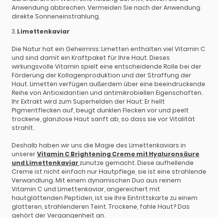
Anwendung abbrechen. Vermeiden Sie nach der Anwendung
direkte Sonneneinstrahlung.
3.
Limettenkaviar
Die Natur hat ein Geheimnis: Limetten enthalten viel Vitamin C
und sind damit ein Kraftpaket für Ihre Haut. Dieses
wirkungsvolle Vitamin spielt eine entscheidende Rolle bei der
Förderung der Kollagenproduktion und der Straffung der
Haut. Limetten verfügen außerdem über eine beeindruckende
Reihe von Antioxidantien und antimikrobiellen Eigenschaften.
Ihr Extrakt wird zum Superhelden der Haut: Er hellt
Pigmentflecken auf, beugt dunklen Flecken vor und peelt
trockene, glanzlose Haut sanft ab, so dass sie vor Vitalität
strahlt.
Deshalb haben wir uns die Magie des Limettenkaviars in
unserer
Vitamin C Brightening Creme mit Hyaluronsäure
und Limettenkaviar
zunutze gemacht. Diese aufhellende
Creme ist nicht einfach nur Hautpflege, sie ist eine strahlende
Verwandlung. Mit einem dynamischen Duo aus reinem
Vitamin C und Limettenkaviar, angereichert mit
hautglättenden Peptiden, ist sie Ihre Eintrittskarte zu einem
glatteren, strahlenderen Teint. Trockene, fahle Haut? Das
gehört der Vergangenheit an.