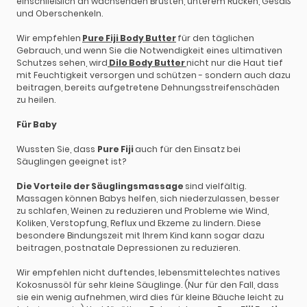
einschließlich an wachsenden Brüsten, unterem Rücken, Gesäß
und Oberschenkeln.
Wir empfehlen
Pure Fiji Body Butter
für den täglichen
Gebrauch, und wenn Sie die Notwendigkeit eines ultimativen
Schutzes sehen, wird
Dilo Body Butter
nicht nur die Haut tief
mit Feuchtigkeit versorgen und schützen - sondern auch dazu
beitragen, bereits aufgetretene Dehnungsstreifenschäden
zu heilen.
Für Baby
Wussten Sie, dass
Pure Fiji
auch für den Einsatz bei
Säuglingen geeignet ist?
Die Vorteile der Säuglingsmassage
sind vielfältig.
Massagen können Babys helfen, sich niederzulassen, besser
zu schlafen, Weinen zu reduzieren und Probleme wie Wind,
Koliken, Verstopfung, Reflux und Ekzeme zu lindern. Diese
besondere Bindungszeit mit Ihrem Kind kann sogar dazu
beitragen, postnatale Depressionen zu reduzieren.
Wir empfehlen nicht duftendes, lebensmittelechtes natives
Kokosnussöl für sehr kleine Säuglinge. (Nur für den Fall, dass
sie ein wenig aufnehmen, wird dies für kleine Bäuche leicht zu