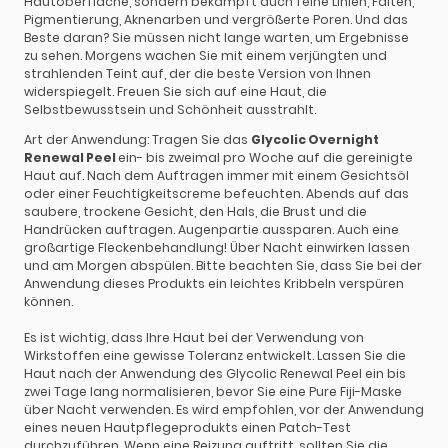
Hautoberfläche, sondern bekämpft auch feine Linien, Falten,
Pigmentierung, Aknenarben und vergrößerte Poren. Und das
Beste daran? Sie müssen nicht lange warten, um Ergebnisse
zu sehen. Morgens wachen Sie mit einem verjüngten und
strahlenden Teint auf, der die beste Version von Ihnen
widerspiegelt. Freuen Sie sich auf eine Haut, die
Selbstbewusstsein und Schönheit ausstrahlt.
Art der Anwendung: Tragen Sie das
Glycolic Overnight
Renewal Peel
ein- bis zweimal pro Woche auf die gereinigte
Haut auf. Nach dem Auftragen immer mit einem Gesichtsöl
oder einer Feuchtigkeitscreme befeuchten. Abends auf das
saubere, trockene Gesicht, den Hals, die Brust und die
Handrücken auftragen. Augenpartie aussparen. Auch eine
großartige Fleckenbehandlung! Über Nacht einwirken lassen
und am Morgen abspülen. Bitte beachten Sie, dass Sie bei der
Anwendung dieses Produkts ein leichtes Kribbeln verspüren
können.
Es ist wichtig, dass Ihre Haut bei der Verwendung von
Wirkstoffen eine gewisse Toleranz entwickelt. Lassen Sie die
Haut nach der Anwendung des Glycolic Renewal Peel ein bis
zwei Tage lang normalisieren, bevor Sie eine Pure Fiji-Maske
über Nacht verwenden. Es wird empfohlen, vor der Anwendung
eines neuen Hautpflegeprodukts einen Patch-Test
durchzuführen. Wenn eine Reizung auftritt, sollten Sie die