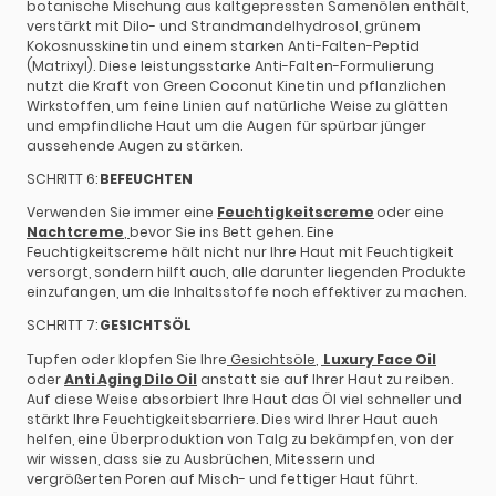
botanische Mischung aus kaltgepressten Samenölen enthält,
verstärkt mit Dilo- und Strandmandelhydrosol, grünem
Kokosnusskinetin und einem starken Anti-Falten-Peptid
(Matrixyl). Diese leistungsstarke Anti-Falten-Formulierung
nutzt die Kraft von Green Coconut Kinetin und pflanzlichen
Wirkstoffen, um feine Linien auf natürliche Weise zu glätten
und empfindliche Haut um die Augen für spürbar jünger
aussehende Augen zu stärken.
SCHRITT 6:
BEFEUCHTEN
Verwenden Sie immer eine
Feuchtigkeitscreme
oder eine
Nachtcreme
,
bevor Sie ins Bett gehen. Eine
Feuchtigkeitscreme hält nicht nur Ihre Haut mit Feuchtigkeit
versorgt, sondern hilft auch, alle darunter liegenden Produkte
einzufangen, um die Inhaltsstoffe noch effektiver zu machen.
SCHRITT 7:
GESICHTSÖL
Tupfen oder klopfen Sie Ihre
Gesichtsöle
,
Luxury Face Oil
oder
Anti Aging Dilo Oil
anstatt sie auf Ihrer Haut zu reiben.
Auf diese Weise absorbiert Ihre Haut das Öl viel schneller und
stärkt Ihre Feuchtigkeitsbarriere. Dies wird Ihrer Haut auch
helfen, eine Überproduktion von Talg zu bekämpfen, von der
wir wissen, dass sie zu Ausbrüchen, Mitessern und
vergrößerten Poren auf Misch- und fettiger Haut führt.