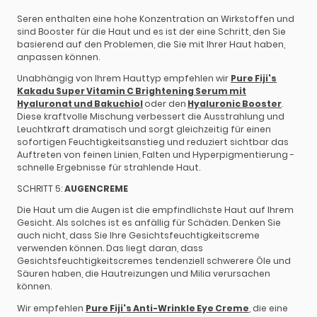
Seren enthalten eine hohe Konzentration an Wirkstoffen und
sind Booster für die Haut und es ist der eine Schritt, den Sie
basierend auf den Problemen, die Sie mit Ihrer Haut haben,
anpassen können.
Unabhängig von Ihrem Hauttyp empfehlen wir
Pure Fiji's
Kakadu Super Vitamin C Brightening Serum mit
Hyaluronat und Bakuchiol
oder den
Hyaluronic Booster
.
Diese kraftvolle Mischung verbessert die Ausstrahlung und
Leuchtkraft dramatisch und sorgt gleichzeitig für einen
sofortigen Feuchtigkeitsanstieg und reduziert sichtbar das
Auftreten von feinen Linien, Falten und Hyperpigmentierung -
schnelle Ergebnisse für strahlende Haut.
SCHRITT 5:
AUGENCREME
Die Haut um die Augen ist die empfindlichste Haut auf Ihrem
Gesicht. Als solches ist es anfällig für Schäden. Denken Sie
auch nicht, dass Sie Ihre Gesichtsfeuchtigkeitscreme
verwenden können. Das liegt daran, dass
Gesichtsfeuchtigkeitscremes tendenziell schwerere Öle und
Säuren haben, die Hautreizungen und Milia verursachen
können.
Wir empfehlen
Pure Fiji's Anti-Wrinkle Eye Creme
, die eine