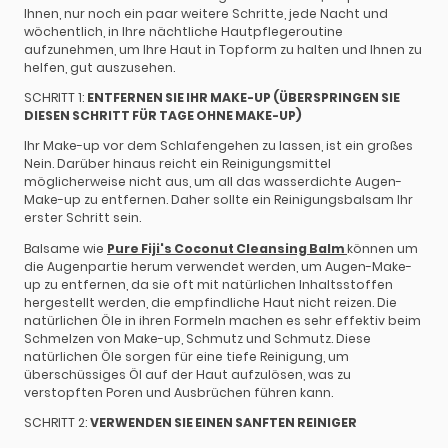
Ihnen, nur noch ein paar weitere Schritte, jede Nacht und
wöchentlich, in Ihre nächtliche Hautpflegeroutine
aufzunehmen, um Ihre Haut in Topform zu halten und Ihnen zu
helfen, gut auszusehen.
SCHRITT 1:
ENTFERNEN SIE IHR MAKE-UP (ÜBERSPRINGEN SIE
DIESEN SCHRITT FÜR TAGE OHNE MAKE-UP)
Ihr Make-up vor dem Schlafengehen zu lassen, ist ein großes
Nein. Darüber hinaus reicht ein Reinigungsmittel
möglicherweise nicht aus, um all das wasserdichte Augen-
Make-up zu entfernen. Daher sollte ein Reinigungsbalsam Ihr
erster Schritt sein.
Balsame wie
Pure Fiji's Coconut Cleansing Balm
können um
die Augenpartie herum verwendet werden, um Augen-Make-
up zu entfernen, da sie oft mit natürlichen Inhaltsstoffen
hergestellt werden, die empfindliche Haut nicht reizen. Die
natürlichen Öle in ihren Formeln machen es sehr effektiv beim
Schmelzen von Make-up, Schmutz und Schmutz. Diese
natürlichen Öle sorgen für eine tiefe Reinigung, um
überschüssiges Öl auf der Haut aufzulösen, was zu
verstopften Poren und Ausbrüchen führen kann.
SCHRITT 2:
VERWENDEN SIE EINEN SANFTEN REINIGER