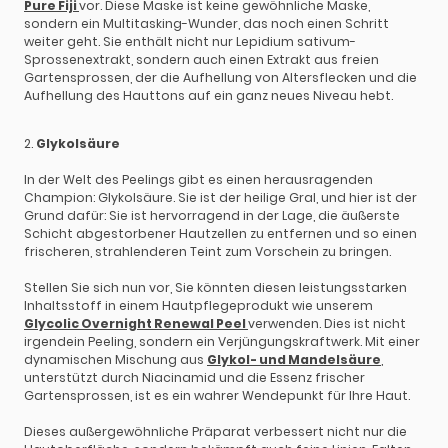
Pure Fiji
vor. Diese Maske ist keine gewöhnliche Maske,
sondern ein Multitasking-Wunder, das noch einen Schritt
weiter geht. Sie enthält nicht nur Lepidium sativum-
Sprossenextrakt, sondern auch einen Extrakt aus freien
Gartensprossen, der die Aufhellung von Altersflecken und die
Aufhellung des Hauttons auf ein ganz neues Niveau hebt.
2.
Glykolsäure
In der Welt des Peelings gibt es einen herausragenden
Champion: Glykolsäure. Sie ist der heilige Gral, und hier ist der
Grund dafür: Sie ist hervorragend in der Lage, die äußerste
Schicht abgestorbener Hautzellen zu entfernen und so einen
frischeren, strahlenderen Teint zum Vorschein zu bringen.
Stellen Sie sich nun vor, Sie könnten diesen leistungsstarken
Inhaltsstoff in einem Hautpflegeprodukt wie unserem
Glycolic Overnight Renewal Peel
verwenden. Dies ist nicht
irgendein Peeling, sondern ein Verjüngungskraftwerk. Mit einer
dynamischen Mischung aus
Glykol- und Mandelsäure
,
unterstützt durch Niacinamid und die Essenz frischer
Gartensprossen, ist es ein wahrer Wendepunkt für Ihre Haut.
Dieses außergewöhnliche Präparat verbessert nicht nur die