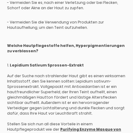
- Vermeiden Sie es, nach einer Verletzung oder bei Flecken,
Schorf oder Akne an der Haut zu zupfen.
- Vermeiden Sie die Verwendung von Produkten zur
Hautaufhellung, um den Teint aufzuhellen.
Welche Hautpflegestoffe helfen, Hyperpigmentierungen
zu verblassen?
1.
Lepidium Sativum Sprossen-Extrakt
Auf der Suche nach strahlender Haut gibt es einen wirksamen
Inhaltsstoff, den Sie kennen sollten: Lepidium sativum-
Sprossenextrakt. Vollgepackt mit Antioxidantien ist er ein
hautfreundlicher Superheld, der Ihren Teint aufhellt, einen
gleichmäßigen Hautton fördert und lästige Altersflecken
sichtbar aufhellt. Außerdem ist er ein hervorragender
Verteidiger gegen Lichtalterung und dunkle Flecken und sorgt
dafür, dass Ihre Haut vor Leuchtkraft strahlt.
Stellen Sie sich nun all diese Vorteile in einem
Hautpflegeprodukt wie der
Purifying Enzyme Masque von